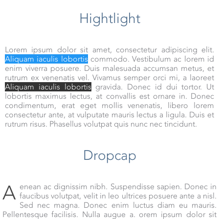
Hightlight
Lorem ipsum dolor sit amet, consectetur adipiscing elit.
Aliquam iaculis lobortis
commodo. Vestibulum ac lorem id
enim viverra posuere. Duis malesuada accumsan metus, et
rutrum ex venenatis vel. Vivamus semper orci mi, a laoreet
Aliquam iaculis lobortis
gravida. Donec id dui tortor. Ut
lobortis maximus lectus, at convallis est ornare in. Donec
condimentum, erat eget mollis venenatis, libero lorem
consectetur ante, at vulputate mauris lectus a ligula. Duis et
rutrum risus. Phasellus volutpat quis nunc nec tincidunt.
Dropcap
A
enean ac dignissim nibh. Suspendisse sapien. Donec in
faucibus volutpat, velit in leo ultrices posuere ante a nisl.
Sed nec magna. Donec enim luctus diam eu mauris.
Pellentesque facilisis. Nulla augue a. orem ipsum dolor sit