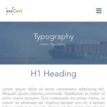
Skip
to
main
content
M
NAVI
Typography
Breadcrumb
Home
-
Typography
H1 Heading
Lorem ipsum dolor sit amet, consectetur adipiscing elit.
Aliquam iaculis lobortis commodo. Vestibulum ac lorem id
enim viverra posuere. Duis malesuada accumsan metus, et
rutrum ex venenatis vel. Vivamus semper orci mi, a laoreet