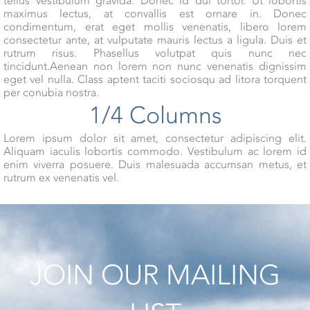
tellus vestibulum gravida. Donec id dui tortor. Ut lobortis
maximus lectus, at convallis est ornare in. Donec
condimentum, erat eget mollis venenatis, libero lorem
consectetur ante, at vulputate mauris lectus a ligula. Duis et
rutrum risus. Phasellus volutpat quis nunc nec
tincidunt.Aenean non lorem non nunc venenatis dignissim
eget vel nulla. Class aptent taciti sociosqu ad litora torquent
per conubia nostra.
1/4 Columns
Lorem ipsum dolor sit amet, consectetur adipiscing elit.
Aliquam iaculis lobortis commodo. Vestibulum ac lorem id
enim viverra posuere. Duis malesuada accumsan metus, et
rutrum ex venenatis vel.
JOIN OUR MAILING